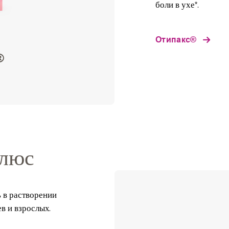
боли в ухе*.
Отипакс®
®
люс
 в растворении
ев и взрослых.